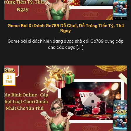
Game Bài Xì Dách Go789 Dễ Chơi, Dễ Trúng Tiền Tỷ, Thử
Ngay
Game bài xì dách hiện đang được nhà cái Go789 cung cấp
cho các cược [...]
21
Th5