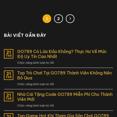
1
2
BÀI VIẾT GẦN ĐÂY
GO789 Có Lừa Đảo Không? Thực Hư Về Mức
21
Th5
Độ Uy Tín Cao Nhất
Chức năng bình luận bị tắt
ở
GO789
Có
Top Trò Chơi Tại GO789 Thành Viên Không Nên
21
Lừa
Th5
Bỏ Qua
Đảo
Chức năng bình luận bị tắt
ở
Không?
Top
Thực
Trò
Nhà Cái Tặng Code GO789 Miễn Phí Cho Thành
Hư
21
Chơi
Về
Th5
Viên Mới
Tại
Mức
Chức năng bình luận bị tắt
ở
GO789
Độ
Nhà
Thành
Uy
Cái
Top Game Hot Khi Tham Gia Sân Chơi GO789
Viên
21
Tín