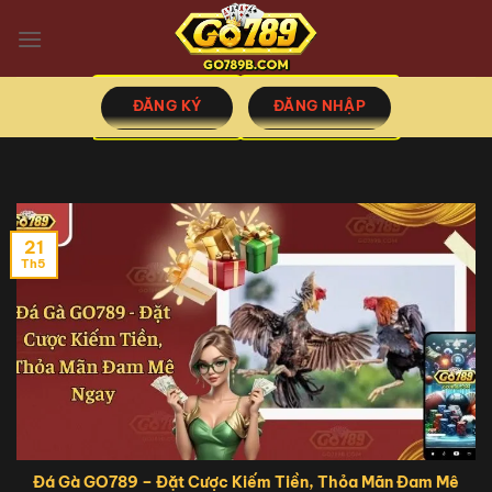
Bỏ
qua
nội
dung
ĐĂNG KÝ
ĐĂNG NHẬP
21
Th5
Đá Gà GO789 – Đặt Cược Kiếm Tiền, Thỏa Mãn Đam Mê