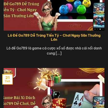
Lô Đề Go789 Dễ Trúng Tiền Tỷ – Chơi Ngay Săn Thưởng
Lớn
Lô đề Go789 là game cá cược xổ số được nhà cái nổi danh
cung [...]
21
Th5