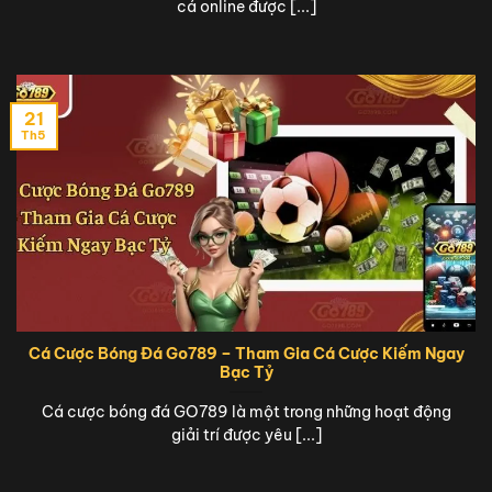
cá online được [...]
21
Th5
Cá Cược Bóng Đá Go789 – Tham Gia Cá Cược Kiếm Ngay
Bạc Tỷ
Cá cược bóng đá GO789 là một trong những hoạt động
giải trí được yêu [...]