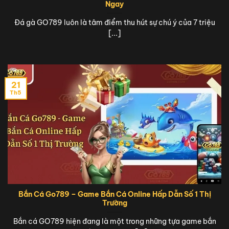
Ngay
Đá gà GO789 luôn là tâm điểm thu hút sự chú ý của 7 triệu
[...]
21
Th5
Bắn Cá Go789 – Game Bắn Cá Online Hấp Dẫn Số 1 Thị
Trường
Bắn cá GO789 hiện đang là một trong những tựa game bắn