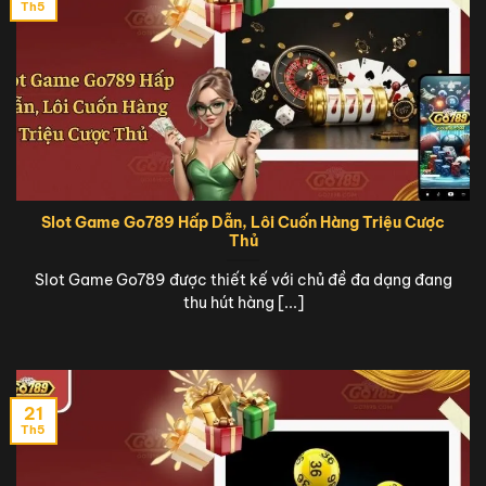
Th5
Slot Game Go789 Hấp Dẫn, Lôi Cuốn Hàng Triệu Cược
Thủ
Slot Game Go789 được thiết kế với chủ đề đa dạng đang
thu hút hàng [...]
21
Th5