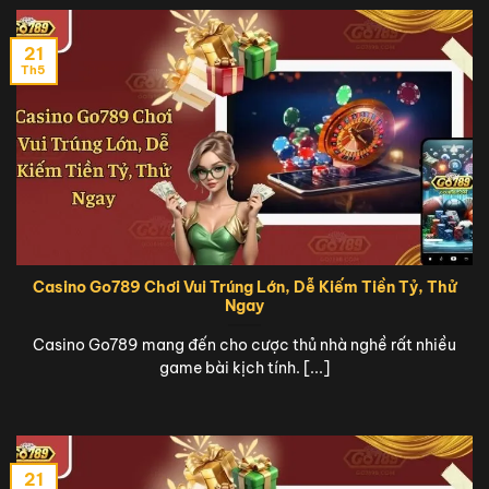
21
Th5
Casino Go789 Chơi Vui Trúng Lớn, Dễ Kiếm Tiền Tỷ, Thử
Ngay
Casino Go789 mang đến cho cược thủ nhà nghề rất nhiều
game bài kịch tính. [...]
21