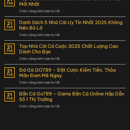
Tặng
Không
Th5
Mới Nhất
Cao
Code
Nên
Nhất
Chức năng bình luận bị tắt
ở
GO789
Bỏ
Top
Miễn
Qua
Game
Danh Sách 5 Nhà Cái Uy Tín Nhất 2025 Không
Phí
21
Hot
Cho
Th5
Nên Bỏ Lỡ
Khi
Thành
Chức năng bình luận bị tắt
ở
Tham
Viên
Danh
Gia
Mới
Sách
Top Nhà Cái Cá Cược 2025 Chất Lượng Cao
Sân
21
5
Chơi
Th5
Dành Cho Bạn
Nhà
GO789
Chức năng bình luận bị tắt
ở
Cái
Mới
Top
Uy
Nhất
Nhà
Đá Gà GO789 – Đặt Cược Kiếm Tiền, Thỏa
Tín
21
Cái
Nhất
Th5
Mãn Đam Mê Ngay
Cá
2025
Chức năng bình luận bị tắt
ở
Cược
Không
Đá
2025
Nên
Gà
Bắn Cá Go789 – Game Bắn Cá Online Hấp Dẫn
Chất
21
Bỏ
GO789
Lượng
Th5
Số 1 Thị Trường
Lỡ
–
Cao
Chức năng bình luận bị tắt
ở
Đặt
Dành
Bắn
Cược
Cho
Cá
Kiếm
Bạn
Go789
Tiền,
–
Thỏa