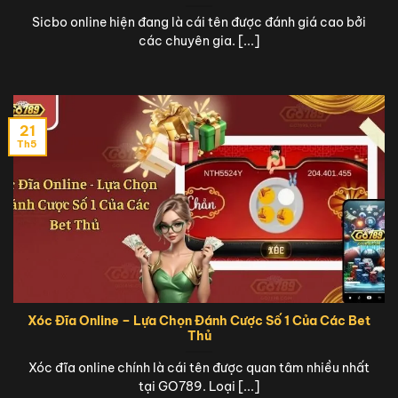
Sicbo online hiện đang là cái tên được đánh giá cao bởi
các chuyên gia. [...]
21
Th5
Xóc Đĩa Online – Lựa Chọn Đánh Cược Số 1 Của Các Bet
Thủ
Xóc đĩa online chính là cái tên được quan tâm nhiều nhất
tại GO789. Loại [...]