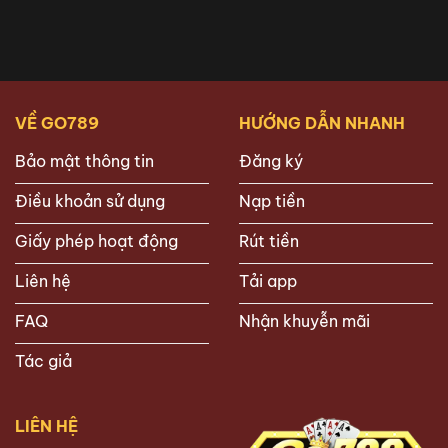
Cho
Cá
Kiếm
Bạn
Go789
Tiền,
–
Thỏa
Game
Mãn
Bắn
Đam
Cá
Mê
Online
Ngay
VỀ GO789
HƯỚNG DẪN NHANH
Hấp
Dẫn
Bảo mật thông tin
Đăng ký
Số
1
Điều khoản sử dụng
Nạp tiền
Thị
Trường
Giấy phép hoạt động
Rút tiền
Liên hệ
Tải app
FAQ
Nhận khuyễn mãi
Tác giả
LIÊN HỆ