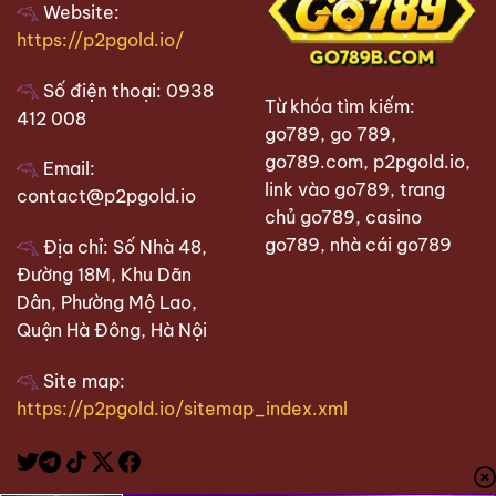
Website:
https://p2pgold.io/
Số điện thoại:
0938
Từ khóa tìm kiếm:
412 008
go789, go 789,
go789.com, p2pgold.io,
Email:
link vào go789, trang
contact@p2pgold.io
chủ go789, casino
go789, nhà cái go789
Địa chỉ:
Số Nhà 48,
Đường 18M, Khu Dãn
Dân, Phường Mộ Lao,
Quận Hà Đông, Hà Nội
Site map:
https://p2pgold.io/sitemap_index.xml