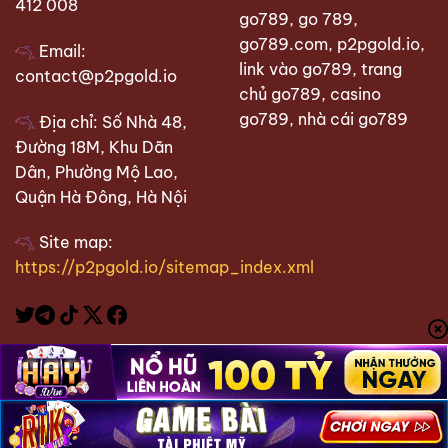
412 008
go789, go 789,
go789.com, p2pgold.io,
Email:
link vào go789, trang
contact@p2pgold.io
chủ go789, casino
go789, nhà cái go789
Địa chỉ:
Số Nhà 48,
Đường 18M, Khu Dãn
Dân, Phường Mộ Lao,
Quận Hà Đông, Hà Nội
Site map:
https://p2pgold.io/sitemap_index.xml
Copyright 2026 ©
GO789B.COM