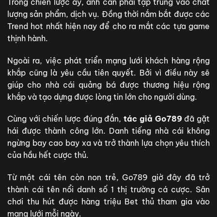
Trong chiến lược ấy, anh cần phải tập trung vào chất
lượng sản phẩm, dịch vụ. Đồng thời nắm bắt được các
Trend hot nhất hiện nay để cho ra mắt các tựa game
thịnh hành.
Ngoài ra, việc phát triển mạng lưới khách hàng rộng
khắp cũng là yêu cầu tiên quyết. Bởi vì điều này sẽ
giúp cho nhà cái quảng bá được thương hiệu rộng
khắp và tạo dựng được lòng tin lớn cho người dùng.
Cùng với chiến lược đúng đắn,
tác giả Go789
đã gặt
hái được thành công lớn. Danh tiếng nhà cái không
ngừng bay cao bay xa và trở thành lựa chọn yêu thích
của hầu hết cược thủ.
Từ một cái tên còn non trẻ, Go789 giờ đây đã trở
thành cái tên nổi danh số 1 thị trường cá cược. Sân
chơi thu hút được hàng triệu Bet thủ tham gia vào
mạng lưới mỗi ngày.