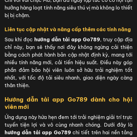
Chỉ với vài chục Mb, bạn đã ngay lập tức có cơ hội tận
hưởng hàng loạt tính năng siêu thú vị mà không lo thiết
bị bị chậm.
Liên tục cập nhật và nâng cấp thêm các tính năng
Sau khi đọc
hướng dẫn tải app Go789
, truy cập địa
chỉ này, bạn sẽ thấy nơi đây không ngừng cải thiện
bằng cách phát hành bản cập nhật định kỳ, mang tới
nhiều tính năng mới, cải tiến hiệu suất. Điều này góp
phần đảm bảo hội viên luôn sở hữu trải nghiệm tốt
nhất, với tốc độ tải siêu nhanh, giao diện ngày càng
thân thiện.
Hướng dẫn tải app Go789 dành cho hội
viên mới
Ứng dụng này hứa hẹn đem tới trải nghiệm giải trí trực
tuyến tiện lợi và vô cùng nhanh chóng. Dưới đây là
hướng dẫn tải app Go789
chi tiết trên hai nền tảng