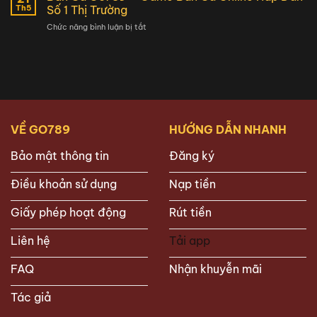
GO789
Lượng
Th5
Số 1 Thị Trường
Lỡ
–
Cao
Chức năng bình luận bị tắt
ở
Đặt
Dành
Bắn
Cược
Cho
Cá
Kiếm
Bạn
Go789
Tiền,
–
Thỏa
Game
Mãn
Bắn
Đam
Cá
Mê
Online
Ngay
VỀ GO789
HƯỚNG DẪN NHANH
Hấp
Dẫn
Bảo mật thông tin
Đăng ký
Số
1
Điều khoản sử dụng
Nạp tiền
Thị
Trường
Giấy phép hoạt động
Rút tiền
Liên hệ
Tải app
FAQ
Nhận khuyễn mãi
Tác giả