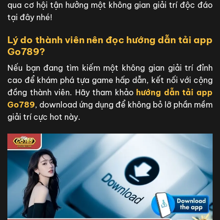
qua cơ hội tận hưởng một không gian giải trí độc đáo
tại đây nhé!
Lý do thành viên nên đọc hướng dẫn tải app
Go789?
Nếu bạn đang tìm kiếm một không gian giải trí đỉnh
cao để khám phá tựa game hấp dẫn, kết nối với cộng
đồng thành viên. Hãy tham khảo
hướng dẫn tải app
Go789
, download ứng dụng để không bỏ lỡ phần mềm
giải trí cực hot này.