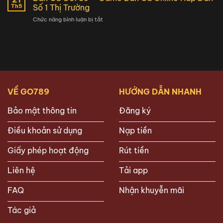
GO789
Lượng
Th5
Số 1 Thị Trường
Lỡ
–
Cao
Chức năng bình luận bị tắt
ở
Đặt
Dành
Bắn
Cược
Cho
Cá
Kiếm
Bạn
Go789
Tiền,
–
Thỏa
Game
Mãn
Bắn
Đam
Cá
Mê
Online
Ngay
VỀ GO789
HƯỚNG DẪN NHANH
Hấp
Dẫn
Bảo mật thông tin
Đăng ký
Số
1
Điều khoản sử dụng
Nạp tiền
Thị
Trường
Giấy phép hoạt động
Rút tiền
Liên hệ
Tải app
FAQ
Nhận khuyễn mãi
Tác giả