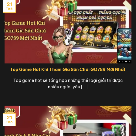
21
Th5
Top Game Hot Khi Tham Gia Sân Chơi GO789 Mới Nhất
Top game hot sẽ tổng hợp những thể loại giải trí được
nhiều người yêu [...]
21
Th5