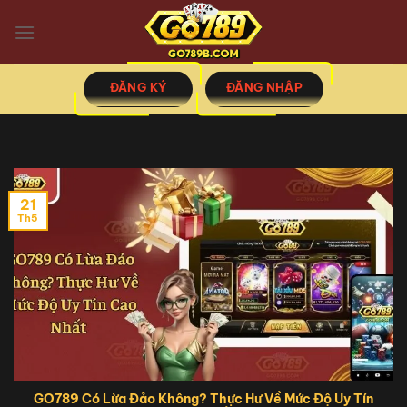
Bỏ
qua
nội
dung
ĐĂNG KÝ
ĐĂNG NHẬP
21
Th5
GO789 Có Lừa Đảo Không? Thực Hư Về Mức Độ Uy Tín