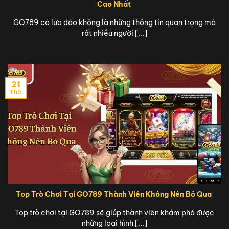
Cao Nhất
GO789 có lừa đảo không là những thông tin quan trọng mà
rất nhiều người [...]
21
Th5
Top Trò Chơi Tại GO789 Thành Viên Không Nên Bỏ Qua
Top trò chơi tại GO789 sẽ giúp thành viên khám phá được
những loại hình [...]