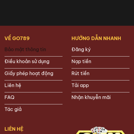
Cược
Cho
Cá
Kiếm
Bạn
Go789
Tiền,
–
Thỏa
Game
Mãn
Bắn
Đam
Cá
Mê
Online
Ngay
VỀ GO789
HƯỚNG DẪN NHANH
Hấp
Dẫn
Bảo mật thông tin
Đăng ký
Số
1
Điều khoản sử dụng
Nạp tiền
Thị
Trường
Giấy phép hoạt động
Rút tiền
Liên hệ
Tải app
FAQ
Nhận khuyễn mãi
Tác giả
LIÊN HỆ