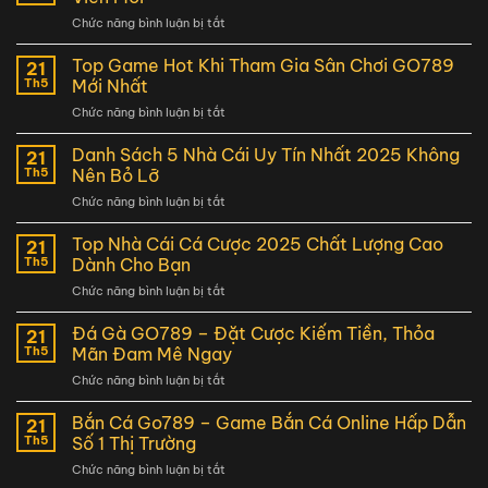
Tại
Mức
Chức năng bình luận bị tắt
ở
GO789
Độ
Nhà
Thành
Uy
Cái
Top Game Hot Khi Tham Gia Sân Chơi GO789
Viên
21
Tín
Tặng
Không
Th5
Mới Nhất
Cao
Code
Nên
Nhất
Chức năng bình luận bị tắt
ở
GO789
Bỏ
Top
Miễn
Qua
Game
Danh Sách 5 Nhà Cái Uy Tín Nhất 2025 Không
Phí
21
Hot
Cho
Th5
Nên Bỏ Lỡ
Khi
Thành
Chức năng bình luận bị tắt
ở
Tham
Viên
Danh
Gia
Mới
Sách
Top Nhà Cái Cá Cược 2025 Chất Lượng Cao
Sân
21
5
Chơi
Th5
Dành Cho Bạn
Nhà
GO789
Chức năng bình luận bị tắt
ở
Cái
Mới
Top
Uy
Nhất
Nhà
Đá Gà GO789 – Đặt Cược Kiếm Tiền, Thỏa
Tín
21
Cái
Nhất
Th5
Mãn Đam Mê Ngay
Cá
2025
Chức năng bình luận bị tắt
ở
Cược
Không
Đá
2025
Nên
Gà
Bắn Cá Go789 – Game Bắn Cá Online Hấp Dẫn
Chất
21
Bỏ
GO789
Lượng
Th5
Số 1 Thị Trường
Lỡ
–
Cao
Chức năng bình luận bị tắt
ở
Đặt
Dành
Bắn