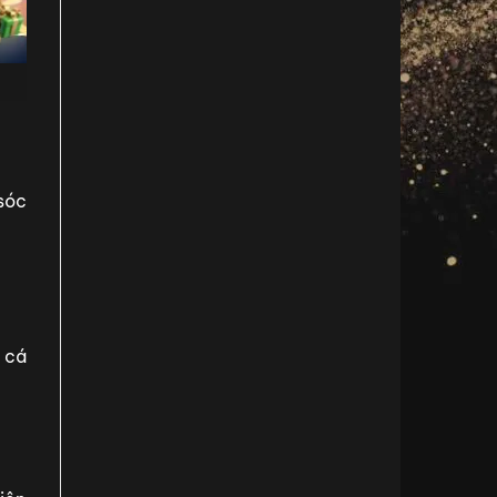
sóc
 cá