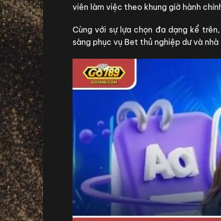
viên làm việc theo khung giờ hành chín
Cùng với sự lựa chọn đa dạng kể trên
sàng phục vụ Bet thủ nghiệp dư và nhà 