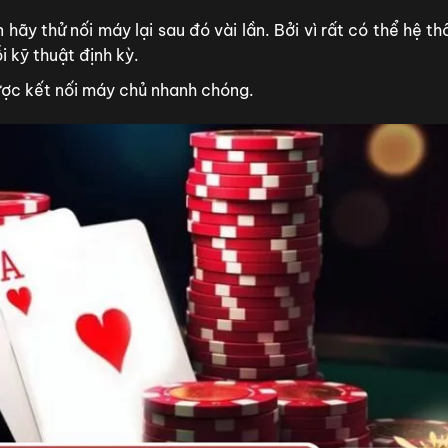
ãy thử nối máy lại sau đó vài lần. Bởi vì rất có thể hệ t
i kỹ thuật định kỳ.
ược kết nối máy chủ nhanh chóng.