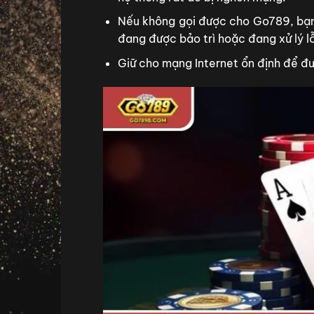
Nếu không gọi được cho Go789, bạn h
đang được bảo trì hoặc đang xử lý lỗ
Giữ cho mạng Internet ổn định để đ