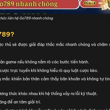
hức liên hệ Go789 nhanh chóng
o789?
cược thủ sẽ được giải đáp thắc mắc nhanh chóng và chăm 
oản game nếu không nắm rõ các bước tiến hành.
cược trực tuyến khi không hiểu rõ quy luật cược kèo.
g mắc khiến bản thân cảm thấy băn khoăn và không tự tin
ương thức khác nhau khi hệ thống xảy ra lỗi kỹ thuật.
ng để an tâm giải trí.